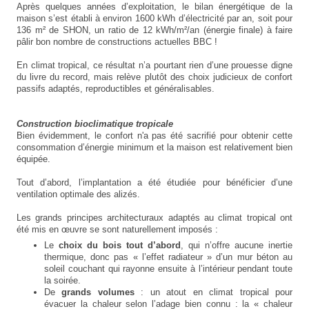
Après quelques années d’exploitation, le bilan énergétique de la
maison s’est établi à environ 1600 kWh d’électricité par an, soit pour
136 m² de SHON, un ratio de 12 kWh/m²/an (énergie finale) à faire
pâlir bon nombre de constructions actuelles BBC !
En climat tropical, ce résultat n’a pourtant rien d’une prouesse digne
du livre du record, mais relève plutôt des choix judicieux de confort
passifs adaptés, reproductibles et généralisables.
Construction bioclimatique tropicale
Bien évidemment, le confort n'a pas été sacrifié pour obtenir cette
consommation d’énergie minimum et la maison est relativement bien
équipée.
Tout d’abord, l’implantation a été étudiée pour bénéficier d’une
ventilation optimale des alizés.
Les grands principes architecturaux adaptés au climat tropical ont
été mis en œuvre se sont naturellement imposés :
Le
choix du bois tout d’abord
, qui n’offre aucune inertie
thermique, donc pas « l’effet radiateur » d’un mur béton au
soleil couchant qui rayonne ensuite à l’intérieur pendant toute
la soirée.
De
grands volumes
: un atout en climat tropical pour
évacuer la chaleur selon l’adage bien connu : la « chaleur