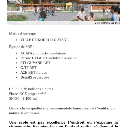
Maître d’ouvrage :
VILLE DE KOUROU GUYANE
Équipe de MŒ :
ACAPA
architecte mandataire
Périne HUGUET
architecte associée
STI GUYANE
BET
G.T.I
BET
A2E
BET fluides
DétailS
paysagiste
Coût : 3,36 millions d’euros
Phase DCE projet arrêté
SHON : 1 400 m2
Démarche de qualité environnementale Amazonienne - Ventilation
naturelle optimisée
Une école est par excellence l
‘endroit où s’exprime la
citoyenneté. Premier lieu où l’enfant quitte réellement le