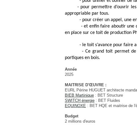
- pour unifier et donner de la c
- pour permettre d’ouvrir les faça
appropriable par tous.
- pour créer un appel, une envie v
- et enfin faire aboutir une déma
en place sur ce toit de production P
- le toit s’avance pour faire auven
- Ce grand toit permet de créer
portiques en bois.
Année
2025
MAITRISE D'ŒUVRE :
EURL Périne HUGUET architecte manda
BIEB Martinique
: BET Structure
SWITCH énergie
: BET Fluides
EQUINOXE
: BET HQE et maitrise de l'
Budget
2 millions d'euros