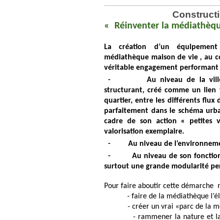
Constructi
« Réinventer la médiathèqu
La création d’un équipement
médiathèque maison de vie , au cœ
véritable engagement performant à
- Au niveau de la ville, 
structurant, créé comme un lien 
quartier, entre les différents flux 
parfaitement dans le schéma urban
cadre de son action « petites 
valorisation exemplaire.
- Au niveau de l’environnement
- Au niveau de son fonctionneme
surtout une grande modularité per
Pour faire aboutir cette démarche n
- faire de la médiathèque l’é
- créer un vrai «parc de la médi
- rammener la nature et la végéta