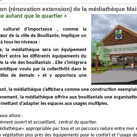
on (rénovation extension) de la médiathèque Ma
e autant que le quartier »
 culturel d’importance , comme la
ur de la ville de Bouillante, implique un
 tous les niveaux :
la médiathèque sera un équipement
fort entre les différents équipements du
de la vie des bouillantais . Elle s’intégrera
istique voulu par la collectivité dans le
villes de demain » et y apportera une
, la médiathèque s’affichera comme une construction exemplai
nt, la médiathèque offrira aux bouillantais une organisation 
mettant d’adapter les espaces aux usages multiples.
ous allons :
lément ouvert et accueillant, central du quartier.
athèque» appropriable par tous et un parcours nature entre mer 
tion plus prés des équipements pour le confort et l’usage de l