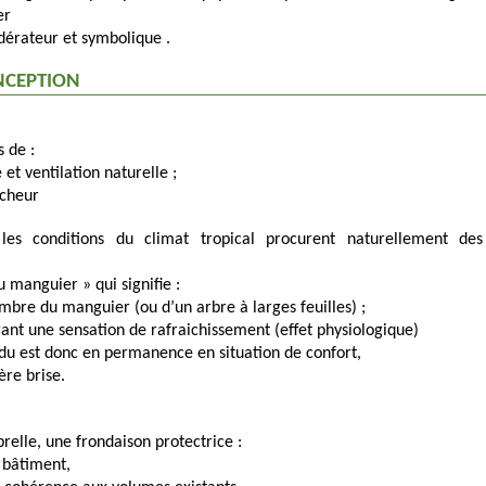
er
édérateur et symbolique .
NCEPTION
 de :
 et ventilation naturelle ;
icheur
es conditions du climat tropical procurent naturellement des
u manguier » qui signifie :
ombre du manguier (ou d’un arbre à larges feuilles) ;
rant une sensation de rafraichissement (effet physiologique)
idu est donc en permanence en situation de confort,
ère brise.
elle, une frondaison protectrice :
bâtiment,